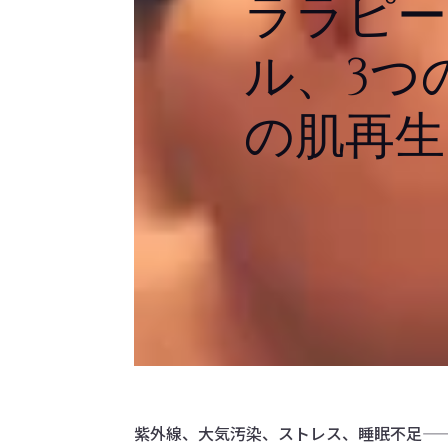
ララピー
ル、3つ
の肌再生
紫外線、大気汚染、ストレス、睡眠不足—