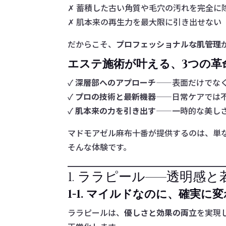
✗ 蓄積した古い角質や毛穴の汚れを完全に
✗ 肌本来の再生力を最大限に引き出せない
だからこそ、
プロフェッショナルな肌管理
エステ施術が叶える、3つの革
✓
深層部へのアプローチ
——表面だけでな
✓
プロの技術と最新機器
——日常ケアでは
✓
肌本来の力を引き出す
——一時的な美し
マドモアゼル麻布十番が提供するのは、単
そんな体験です。
1. ララピール——透明感
1-1. マイルドなのに、確実に
ララピールは、
優しさと効果の両立
を実現